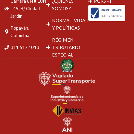
Carrera 8N # 18N
¿QUIÉNES
PQRS - F
- 49, B/ Ciudad
SOMOS?
Jardín
NORMATIVIDAD
Popayán,
Y POLÍTICAS
Colombia
RÉGIMEN
311 617 1013
TRIBUTARIO
ESPECIAL