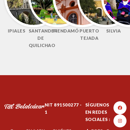
IPIALES
SANTANDER
PIENDAMÓ
PUERTO
SILVIA
DE
TEJADA
QUILICHAO
NIT 891500277 -
SÍGUENOS
1
EN REDES
SOCIALES :