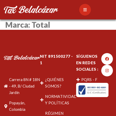
Marca:
Total
NIT 891500277 -
SÍGUENOS
1
EN REDES
SOCIALES :
Carrera 8N # 18N
¿QUIÉNES
PQRS - F
- 49, B/ Ciudad
SOMOS?
Jardín
NORMATIVIDAD
Popayán,
Y POLÍTICAS
Colombia
RÉGIMEN