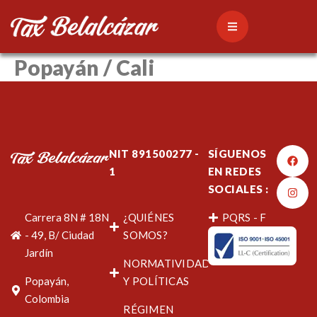
Popayán / Cali
NIT 891500277 -
SÍGUENOS
1
EN REDES
SOCIALES :
Carrera 8N # 18N
¿QUIÉNES
PQRS - F
- 49, B/ Ciudad
SOMOS?
Jardín
NORMATIVIDAD
Popayán,
Y POLÍTICAS
Colombia
RÉGIMEN