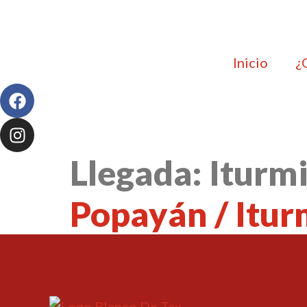
Inicio
¿
Llegada:
Iturm
Popayán / Itur