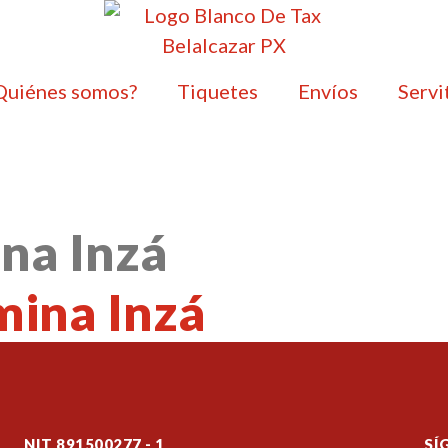
Quiénes somos?
Tiquetes
Envíos
Servi
ina Inzá
mina Inzá
NIT 891500277 - 1
SÍ